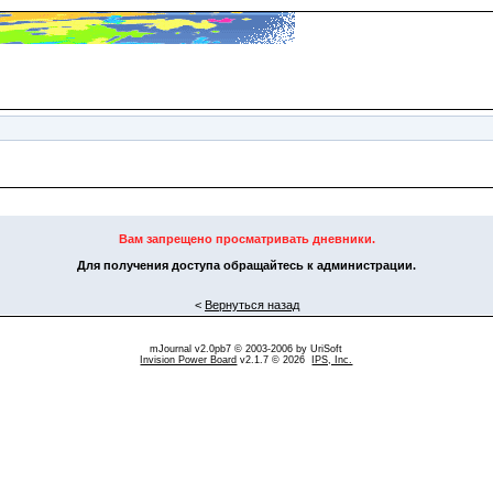
Вам запрещено просматривать дневники.
Для получения доступа обращайтесь к администрации.
<
Вернуться назад
mJournal v2.0pb7 © 2003-2006 by
UriSoft
Invision Power Board
v2.1.7 © 2026
IPS, Inc.