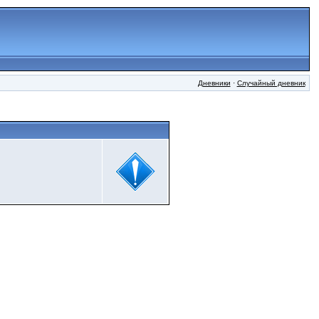
Дневники
·
Случайный дневник