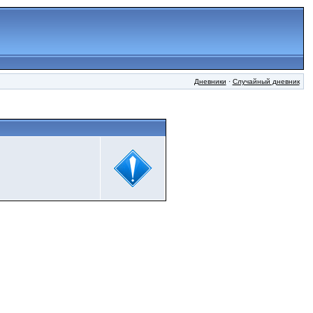
Дневники
·
Случайный дневник