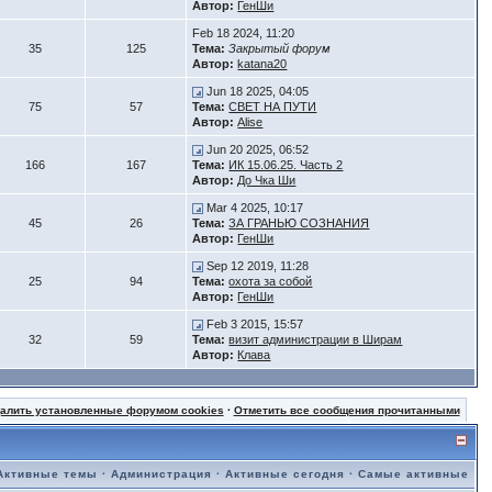
Автор:
ГенШи
Feb 18 2024, 11:20
35
125
Тема:
Закрытый форум
Автор:
katana20
Jun 18 2025, 04:05
75
57
Тема:
СВЕТ НА ПУТИ
Автор:
Alise
Jun 20 2025, 06:52
166
167
Тема:
ИК 15.06.25. Часть 2
Автор:
До Чка Ши
Mar 4 2025, 10:17
45
26
Тема:
ЗА ГРАНЬЮ СОЗНАНИЯ
Автор:
ГенШи
Sep 12 2019, 11:28
25
94
Тема:
охота за собой
Автор:
ГенШи
Feb 3 2015, 15:57
32
59
Тема:
визит администрации в Ширам
Автор:
Клава
далить установленные форумом cookies
·
Отметить все сообщения прочитанными
Активные темы
·
Администрация
·
Активные сегодня
·
Самые активные