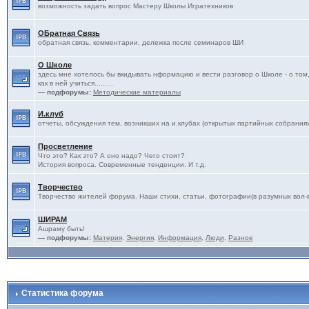
возможность задать вопрос Мастеру Школы Игратехников
ОБратная Связь
обратная связь, комментарии, дележка после семинаров ШИ
О Школе
здесь мне хотелось бы вкидывать нформацию и вести разговор о Школе - о том, 
как в ней учиться.........
— подфорумы:
Методические материалы
И.клуб
отчеты, обсуждения тем, возникших на и.клубах (открытых партийных собрания
Просветление
Что это? Как это? А оно надо? Чего стоит?
История вопроса. Современные тенденции. И т.д.
Творчество
Творчество жителей форума. Наши стихи, статьи, фотографии(в разумных вол-ва
ШИРАМ
Ашраму быть!
— подфорумы:
Материя
,
Энергия
,
Информация
,
Люди
,
Разное
Статистика форума