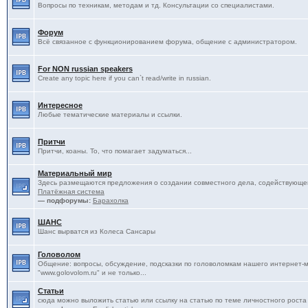
Вопросы по техникам, методам и тд. Консультации со специалистами.
Форум
Всё связанное с функционированием форума, общение с администратором.
For NON russian speakers
Create any topic here if you can`t read/write in russian.
Интересное
Любые тематические материалы и ссылки.
Притчи
Притчи, коаны. То, что помагает задуматься...
Материальный мир
Здесь размещаются предложения о создании совместного дела, содействующег
Платёжная система
— подфорумы:
Барахолка
ШАНС
Шанс вырватся из Колеса Сансары
Головолом
Общение: вопросы, обсуждение, подсказки по головоломкам нашего интернет-
"www.golovolom.ru" и не только...
Статьи
сюда можно выложить статью или ссылку на статью по теме личностного роста