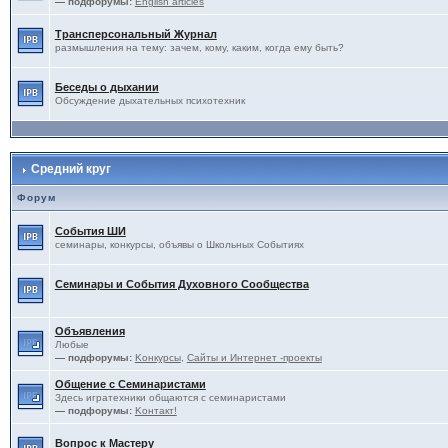
— подфорумы:
English articles
Трансперсональный Журнал
размышления на тему: зачем, кому, каким, когда ему быть?
Беседы о дыхании
Обсуждение дыхательных психотехник
Средний круг
Форум
События ШИ
семинары, конкурсы, объявы о Школьных Событиях
Семинары и События Духовного Сообщества
Объявления
Любые
— подфорумы:
Kонкурсы
,
Сайты и Интернет -проекты
Общение с Семинаристами
Здесь игратехники общаются с семинаристами
— подфорумы:
Kонтакт!
Вопрос к Мастеру