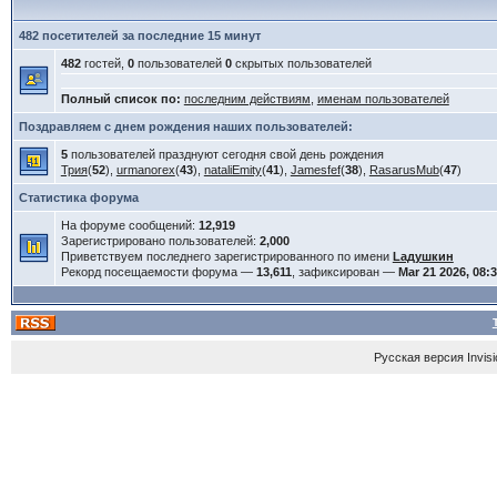
482 посетителей за последние 15 минут
482
гостей,
0
пользователей
0
скрытых пользователей
Полный список по:
последним действиям
,
именам пользователей
Поздравляем с днем рождения наших пользователей:
5
пользователей празднуют сегодня свой день рождения
Трия
(
52
),
urmanorex
(
43
),
nataliEmity
(
41
),
Jamesfef
(
38
),
RasarusMub
(
47
)
Статистика форума
На форуме сообщений:
12,919
Зарегистрировано пользователей:
2,000
Приветствуем последнего зарегистрированного по имени
Lадушкин
Рекорд посещаемости форума —
13,611
, зафиксирован —
Mar 21 2026, 08:
Русская версия
Invis