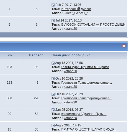
Feb 7 2017, 13:07
4
3
Тема:
Интересный Диалог
Автор:
Guest_GenaSi_*
Jul 14 2017, 10:13
5
8
Тема:
В ЛЮБОЙ СИТУАЦИИ — ПРОСТО ДЫШИ
Автор:
katana20
Тем
Ответов
Последнее сообщение
Aug 18 2024, 13:56
108
98
Тема:
Газета Гуру Пурнима в Шираме
Автор:
katana20
Oct 10 2022, 23:28
183
46
Тема:
Групповая Трансформационная...
Автор:
katana20
Oct 10 2022, 23:29
380
220
Тема:
Групповая Трансформационная...
Автор:
katana20
Jan 25 2018, 07:37
29
84
Тема:
из семинара "Диалог - Путь ...
Автор:
katana20
Aug 2 2018, 14:15
15
38
Тема:
ПРИТЧА О ШЕСТИ ШАГАХ К МУДР...