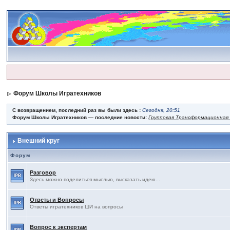
Форум Школы Игратехников
С возвращением, последний раз вы были здесь :
Сегодня, 20:51
Форум Школы Игратехников — последние новости:
Групповая Трансформационная 
Внешний круг
Форум
Разговор
Здесь можно поделиться мыслью, высказать идею...
Ответы и Вопросы
Ответы игратехников ШИ на вопросы
Вопрос к экспертам