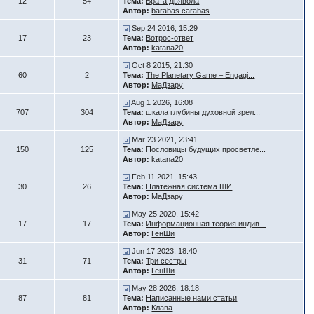
12
54
Тема:
Врата Дьявола
Автор:
barabas.carabas
Sep 24 2016, 15:29
17
23
Тема:
Вотрос-ответ
Автор:
katana20
Oct 8 2015, 21:30
60
2
Тема:
The Planetary Game – Engagi...
Автор:
МаДзару
Aug 1 2026, 16:08
707
304
Тема:
шкала глубины духовной зрел...
Автор:
МаДзару
Mar 23 2021, 23:41
150
125
Тема:
Пословицы будущих просветле...
Автор:
katana20
Feb 11 2021, 15:43
30
26
Тема:
Платежная система ШИ
Автор:
МаДзару
May 25 2020, 15:42
17
17
Тема:
Информационная теория индив...
Автор:
ГенШи
Jun 17 2023, 18:40
31
71
Тема:
Три сестры
Автор:
ГенШи
May 28 2026, 18:18
87
81
Тема:
Написанные нами статьи
Автор:
Клава