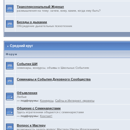
Трансперсональный Журнал
размышления на тему: зачем, кому, каким, когда ему быть?
Беседы о дыхании
Обсуждение дыхательных психотехник
Средний круг
Форум
События ШИ
семинары, конкурсы, объявы о Школьных Событиях
Семинары и События Духовного Сообщества
Объявления
Любые
— подфорумы:
Kонкурсы
,
Сайты и Интернет -проекты
Общение с Семинаристами
Здесь игратехники общаются с семинаристами
— подфорумы:
Kонтакт!
Вопрос к Мастеру
возможность задать вопрос Мастеру Школы Игратехников