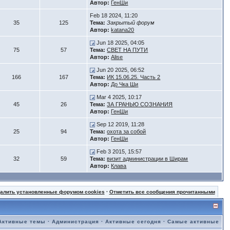
Автор:
ГенШи
Feb 18 2024, 11:20
35
125
Тема:
Закрытый форум
Автор:
katana20
Jun 18 2025, 04:05
75
57
Тема:
СВЕТ НА ПУТИ
Автор:
Alise
Jun 20 2025, 06:52
166
167
Тема:
ИК 15.06.25. Часть 2
Автор:
До Чка Ши
Mar 4 2025, 10:17
45
26
Тема:
ЗА ГРАНЬЮ СОЗНАНИЯ
Автор:
ГенШи
Sep 12 2019, 11:28
25
94
Тема:
охота за собой
Автор:
ГенШи
Feb 3 2015, 15:57
32
59
Тема:
визит администрации в Ширам
Автор:
Клава
далить установленные форумом cookies
·
Отметить все сообщения прочитанными
Активные темы
·
Администрация
·
Активные сегодня
·
Самые активные