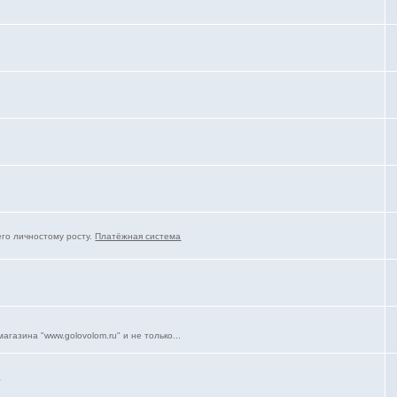
го личностому росту.
Платёжная система
газина "www.golovolom.ru" и не только...
а