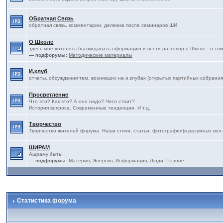
ОБратная Связь
обратная связь, комментарии, дележка после семинаров ШИ
О Школе
здесь мне хотелось бы вкидывать нформацию и вести разговор о Школе - о том, чт
— подфорумы:
Методические материалы
И.клуб
отчеты, обсуждения тем, возникших на и.клубах (открытых партийных собрания
Просветление
Что это? Как это? А оно надо? Чего стоит?
История вопроса. Современные тенденции. И т.д.
Творчество
Творчество жителей форума. Наши стихи, статьи, фотографии(в разумных вол-ва
ШИРАМ
Ашраму быть!
— подфорумы:
Материя
,
Энергия
,
Информация
,
Люди
,
Разное
Статистика форума