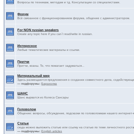
Вопросы по техникам, методам и тд. Консультации со специалистами.
Форум
Всё связанное с функционированием форума, общение с администратором.
For NON russian speakers
Create any topic here if you can`t read/write in russian.
Интересное
Любые тематические материалы и ссылки.
Притчи
Притчи, коаны. То, что помагает задуматься...
Материальный мир
Здесь размещаются предложения о создании совместного дела, содействующе
— подфорумы:
Барахолка
ШАНС
Шанс вырватся из Колеса Сансары
Головолом
Общение: вопросы, обсуждение, подсказки по головоломкам нашего интернет-ма
Статьи
сюда можно выложить статью или ссылку на статью по теме личностного рост
— подфорумы:
English articles