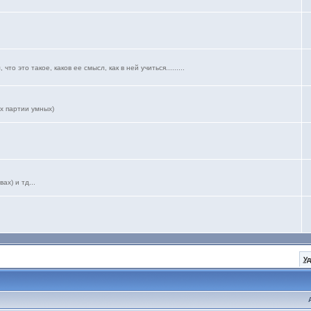
о это такое, каков ее смысл, как в ней учиться.........
х партии умных)
х) и тд...
У