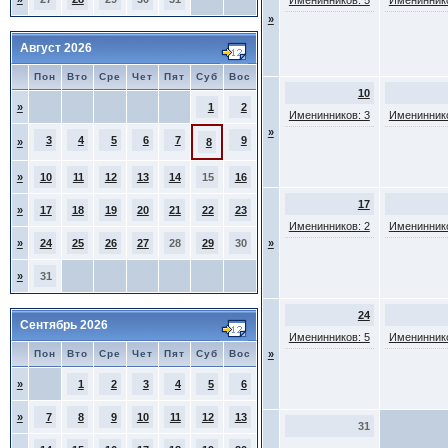
Именинников: 5
Имениннико
»
Август 2026
Пон
Вто
Сре
Чет
Пят
Суб
Вос
10
»
1
2
Именинников: 3
Имениннико
»
3
4
5
6
7
9
»
8
»
10
11
12
13
14
15
16
17
»
17
18
19
20
21
22
23
Именинников: 2
Имениннико
»
24
25
26
27
28
29
30
»
»
31
24
Сентябрь 2026
Именинников: 5
Имениннико
Пон
Вто
Сре
Чет
Пят
Суб
Вос
»
»
1
2
3
4
5
6
»
7
8
9
10
11
12
13
31