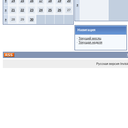
»
14
15
16
17
18
19
20
»
»
21
22
23
24
25
26
27
»
28
29
30
Навигация
·
Текущий месяц
·
Текущая неделя
Русская версия
Invis