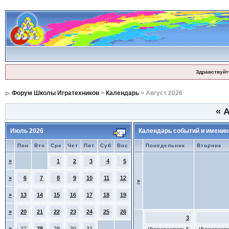
Здравствуйт
Форум Школы Игратехников
>
Календарь
> Август 2026
«
А
Июль 2026
Календарь событий и именин
Пон
Вто
Сре
Чет
Пят
Суб
Вос
Понедельник
Вторник
»
1
2
3
4
5
»
6
7
8
9
10
11
12
»
»
13
14
15
16
17
18
19
»
20
21
22
23
24
25
26
3
»
27
28
29
30
31