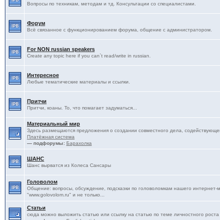
Вопросы по техникам, методам и тд. Консультации со специалистами.
Форум
Всё связанное с функционированием форума, общение с администратором.
For NON russian speakers
Create any topic here if you can`t read/write in russian.
Интересное
Любые тематические материалы и ссылки.
Притчи
Притчи, коаны. То, что помагает задуматься...
Материальный мир
Здесь размещаются предложения о создании совместного дела, содействующег
Платёжная система
— подфорумы:
Барахолка
ШАНС
Шанс вырватся из Колеса Сансары
Головолом
Общение: вопросы, обсуждение, подсказки по головоломкам нашего интернет-
"www.golovolom.ru" и не только...
Статьи
сюда можно выложить статью или ссылку на статью по теме личностного роста