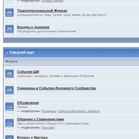
— подфорумы:
English articles
Трансперсональный Журнал
размышления на тему: зачем, кому, каким, когда ему быть?
Беседы о дыхании
Обсуждение дыхательных психотехник
Средний круг
Форум
События ШИ
семинары, конкурсы, объявы о Школьных Событиях
Семинары и События Духовного Сообщества
Объявления
Любые
— подфорумы:
Kонкурсы
,
Сайты и Интернет -проекты
Общение с Семинаристами
Здесь игратехники общаются с семинаристами
— подфорумы:
Kонтакт!
Вопрос к Мастеру