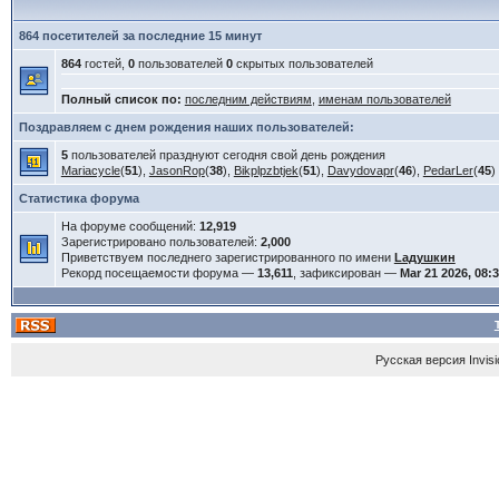
864 посетителей за последние 15 минут
864
гостей,
0
пользователей
0
скрытых пользователей
Полный список по:
последним действиям
,
именам пользователей
Поздравляем с днем рождения наших пользователей:
5
пользователей празднуют сегодня свой день рождения
Mariacycle
(
51
),
JasonRop
(
38
),
Bikplpzbtjek
(
51
),
Davydovapr
(
46
),
PedarLer
(
45
)
Статистика форума
На форуме сообщений:
12,919
Зарегистрировано пользователей:
2,000
Приветствуем последнего зарегистрированного по имени
Lадушкин
Рекорд посещаемости форума —
13,611
, зафиксирован —
Mar 21 2026, 08:
Русская версия
Invis