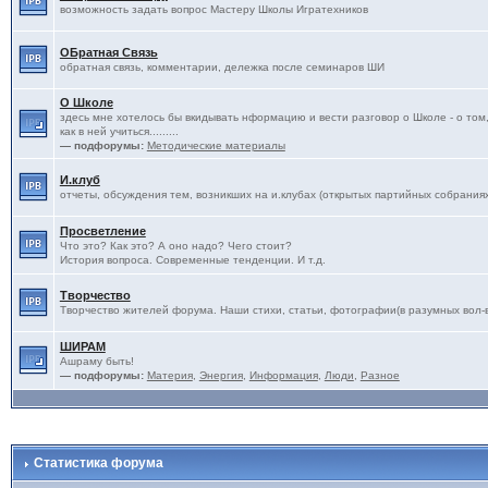
возможность задать вопрос Мастеру Школы Игратехников
ОБратная Связь
обратная связь, комментарии, дележка после семинаров ШИ
О Школе
здесь мне хотелось бы вкидывать нформацию и вести разговор о Школе - о том, 
как в ней учиться.........
— подфорумы:
Методические материалы
И.клуб
отчеты, обсуждения тем, возникших на и.клубах (открытых партийных собрания
Просветление
Что это? Как это? А оно надо? Чего стоит?
История вопроса. Современные тенденции. И т.д.
Творчество
Творчество жителей форума. Наши стихи, статьи, фотографии(в разумных вол-ва
ШИРАМ
Ашраму быть!
— подфорумы:
Материя
,
Энергия
,
Информация
,
Люди
,
Разное
Статистика форума