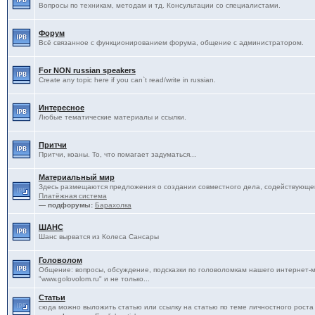
Вопросы по техникам, методам и тд. Консультации со специалистами.
Форум
Всё связанное с функционированием форума, общение с администратором.
For NON russian speakers
Create any topic here if you can`t read/write in russian.
Интересное
Любые тематические материалы и ссылки.
Притчи
Притчи, коаны. То, что помагает задуматься...
Материальный мир
Здесь размещаются предложения о создании совместного дела, содействующег
Платёжная система
— подфорумы:
Барахолка
ШАНС
Шанс вырватся из Колеса Сансары
Головолом
Общение: вопросы, обсуждение, подсказки по головоломкам нашего интернет-
"www.golovolom.ru" и не только...
Статьи
сюда можно выложить статью или ссылку на статью по теме личностного роста