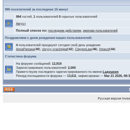
995 посетителей за последние 15 минут
994
гостей,
1
пользователей
0
скрытых пользователей
Август
Полный список по:
последним действиям
,
именам пользователей
Поздравляем с днем рождения наших пользователей:
4
пользователей празднуют сегодня свой день рождения
AnnaPanowa
(
40
),
otzyvy-vrachejgaf
(
42
),
ClaytonLaw
(
46
),
Irinavof
(
44
)
Статистика форума
На форуме сообщений:
12,919
Зарегистрировано пользователей:
2,000
Приветствуем последнего зарегистрированного по имени
Lадушкин
Рекорд посещаемости форума —
13,611
, зафиксирован —
Mar 21 2026, 08:
Русская версия
Invis