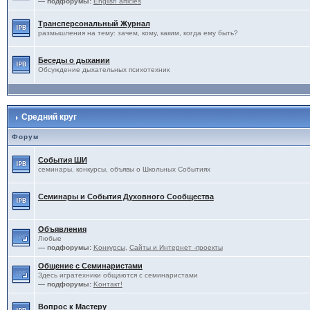
— подфорумы:
English articles
Трансперсональный Журнал
размышления на тему: зачем, кому, каким, когда ему быть?
Беседы о дыхании
Обсуждение дыхательных психотехник
Средний круг
Форум
События ШИ
семинары, конкурсы, объявы о Школьных Событиях
Семинары и События Духовного Сообщества
Объявления
Любые
— подфорумы:
Kонкурсы
,
Сайты и Интернет -проекты
Общение с Семинаристами
Здесь игратехники общаются с семинаристами
— подфорумы:
Kонтакт!
Вопрос к Мастеру