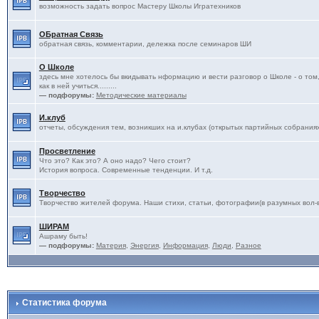
возможность задать вопрос Мастеру Школы Игратехников
ОБратная Связь
обратная связь, комментарии, дележка после семинаров ШИ
О Школе
здесь мне хотелось бы вкидывать нформацию и вести разговор о Школе - о том, 
как в ней учиться.........
— подфорумы:
Методические материалы
И.клуб
отчеты, обсуждения тем, возникших на и.клубах (открытых партийных собрания
Просветление
Что это? Как это? А оно надо? Чего стоит?
История вопроса. Современные тенденции. И т.д.
Творчество
Творчество жителей форума. Наши стихи, статьи, фотографии(в разумных вол-ва
ШИРАМ
Ашраму быть!
— подфорумы:
Материя
,
Энергия
,
Информация
,
Люди
,
Разное
Статистика форума