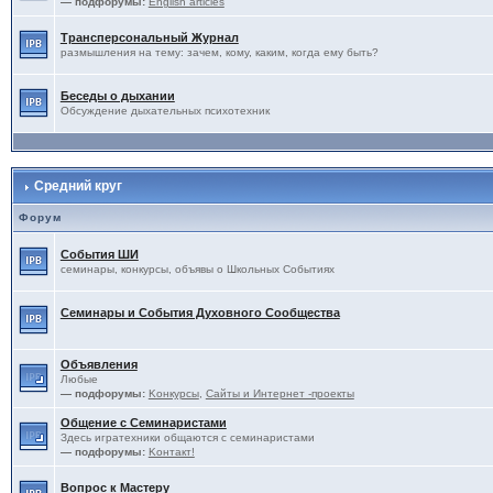
— подфорумы:
English articles
Трансперсональный Журнал
размышления на тему: зачем, кому, каким, когда ему быть?
Беседы о дыхании
Обсуждение дыхательных психотехник
Средний круг
Форум
События ШИ
семинары, конкурсы, объявы о Школьных Событиях
Семинары и События Духовного Сообщества
Объявления
Любые
— подфорумы:
Kонкурсы
,
Сайты и Интернет -проекты
Общение с Семинаристами
Здесь игратехники общаются с семинаристами
— подфорумы:
Kонтакт!
Вопрос к Мастеру