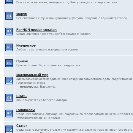
Вопросы по техникам, методам и тд. Консультации со специалистами.
Форум
Всё связанное с функционированием форума, общение с администратором.
For NON russian speakers
Create any topic here if you can`t read/write in russian.
Интересное
Любые тематические материалы и ссылки.
Притчи
Притчи, коаны. То, что помагает задуматься...
Материальный мир
Здесь размещаются предложения о создании совместного дела, содействующег
Платёжная система
— подфорумы:
Барахолка
ШАНС
Шанс вырватся из Колеса Сансары
Головолом
Общение: вопросы, обсуждение, подсказки по головоломкам нашего интернет-
"www.golovolom.ru" и не только...
Статьи
сюда можно выложить статью или ссылку на статью по теме личностного роста