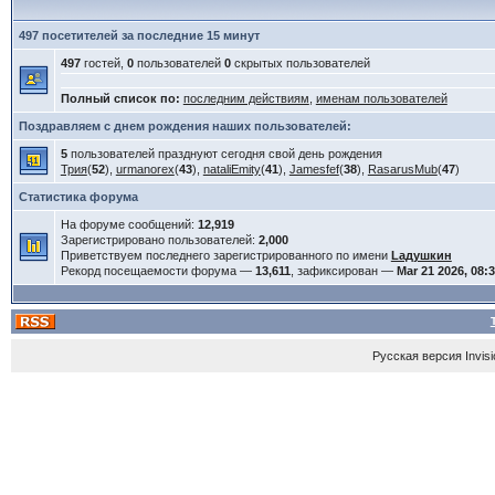
497 посетителей за последние 15 минут
497
гостей,
0
пользователей
0
скрытых пользователей
Полный список по:
последним действиям
,
именам пользователей
Поздравляем с днем рождения наших пользователей:
5
пользователей празднуют сегодня свой день рождения
Трия
(
52
),
urmanorex
(
43
),
nataliEmity
(
41
),
Jamesfef
(
38
),
RasarusMub
(
47
)
Статистика форума
На форуме сообщений:
12,919
Зарегистрировано пользователей:
2,000
Приветствуем последнего зарегистрированного по имени
Lадушкин
Рекорд посещаемости форума —
13,611
, зафиксирован —
Mar 21 2026, 08:
Русская версия
Invis