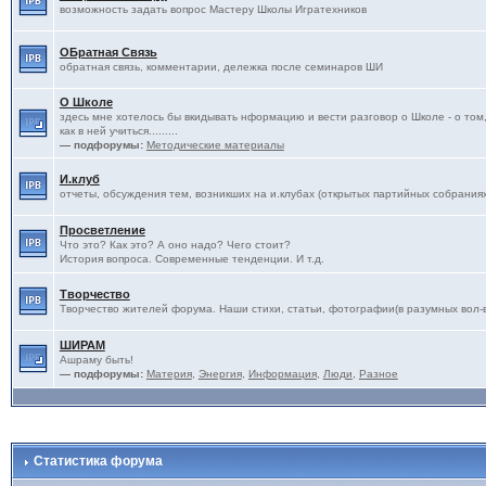
возможность задать вопрос Мастеру Школы Игратехников
ОБратная Связь
обратная связь, комментарии, дележка после семинаров ШИ
О Школе
здесь мне хотелось бы вкидывать нформацию и вести разговор о Школе - о том, 
как в ней учиться.........
— подфорумы:
Методические материалы
И.клуб
отчеты, обсуждения тем, возникших на и.клубах (открытых партийных собрания
Просветление
Что это? Как это? А оно надо? Чего стоит?
История вопроса. Современные тенденции. И т.д.
Творчество
Творчество жителей форума. Наши стихи, статьи, фотографии(в разумных вол-ва
ШИРАМ
Ашраму быть!
— подфорумы:
Материя
,
Энергия
,
Информация
,
Люди
,
Разное
Статистика форума