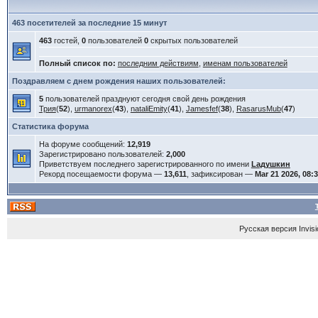
463 посетителей за последние 15 минут
463
гостей,
0
пользователей
0
скрытых пользователей
Полный список по:
последним действиям
,
именам пользователей
Поздравляем с днем рождения наших пользователей:
5
пользователей празднуют сегодня свой день рождения
Трия
(
52
),
urmanorex
(
43
),
nataliEmity
(
41
),
Jamesfef
(
38
),
RasarusMub
(
47
)
Статистика форума
На форуме сообщений:
12,919
Зарегистрировано пользователей:
2,000
Приветствуем последнего зарегистрированного по имени
Lадушкин
Рекорд посещаемости форума —
13,611
, зафиксирован —
Mar 21 2026, 08:
Русская версия
Invis