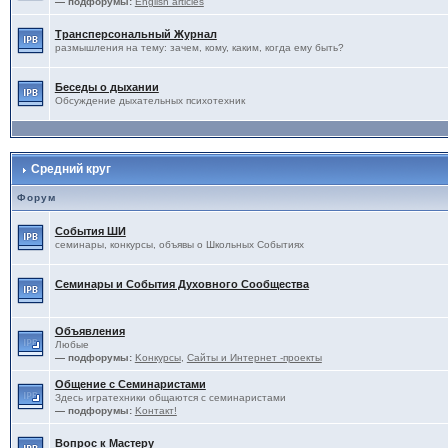
— подфорумы:
English articles
Трансперсональный Журнал
размышления на тему: зачем, кому, каким, когда ему быть?
Беседы о дыхании
Обсуждение дыхательных психотехник
Средний круг
Форум
События ШИ
семинары, конкурсы, объявы о Школьных Событиях
Семинары и События Духовного Сообщества
Объявления
Любые
— подфорумы:
Kонкурсы
,
Сайты и Интернет -проекты
Общение с Семинаристами
Здесь игратехники общаются с семинаристами
— подфорумы:
Kонтакт!
Вопрос к Мастеру