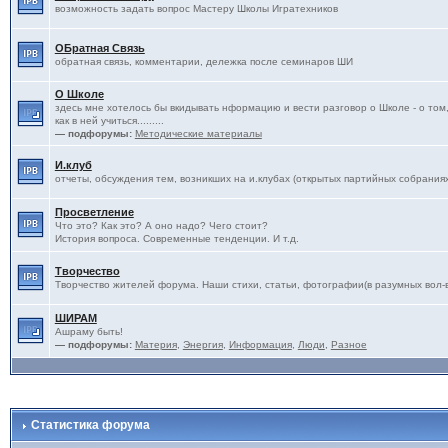
возможность задать вопрос Мастеру Школы Игратехников
ОБратная Связь
обратная связь, комментарии, дележка после семинаров ШИ
О Школе
здесь мне хотелось бы вкидывать нформацию и вести разговор о Школе - о том, 
как в ней учиться.........
— подфорумы:
Методические материалы
И.клуб
отчеты, обсуждения тем, возникших на и.клубах (открытых партийных собрания
Просветление
Что это? Как это? А оно надо? Чего стоит?
История вопроса. Современные тенденции. И т.д.
Творчество
Творчество жителей форума. Наши стихи, статьи, фотографии(в разумных вол-ва
ШИРАМ
Ашраму быть!
— подфорумы:
Материя
,
Энергия
,
Информация
,
Люди
,
Разное
Статистика форума