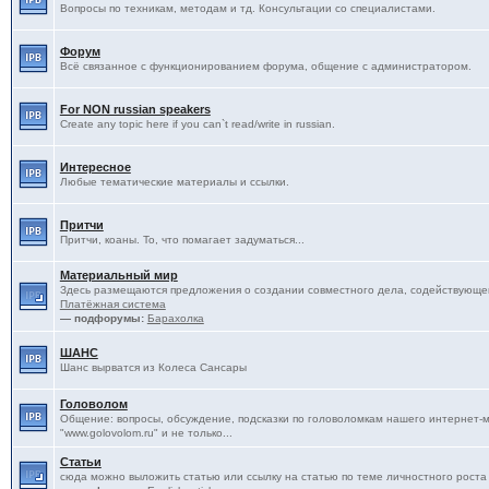
Вопросы по техникам, методам и тд. Консультации со специалистами.
Форум
Всё связанное с функционированием форума, общение с администратором.
For NON russian speakers
Create any topic here if you can`t read/write in russian.
Интересное
Любые тематические материалы и ссылки.
Притчи
Притчи, коаны. То, что помагает задуматься...
Материальный мир
Здесь размещаются предложения о создании совместного дела, содействующег
Платёжная система
— подфорумы:
Барахолка
ШАНС
Шанс вырватся из Колеса Сансары
Головолом
Общение: вопросы, обсуждение, подсказки по головоломкам нашего интернет-
"www.golovolom.ru" и не только...
Статьи
сюда можно выложить статью или ссылку на статью по теме личностного роста