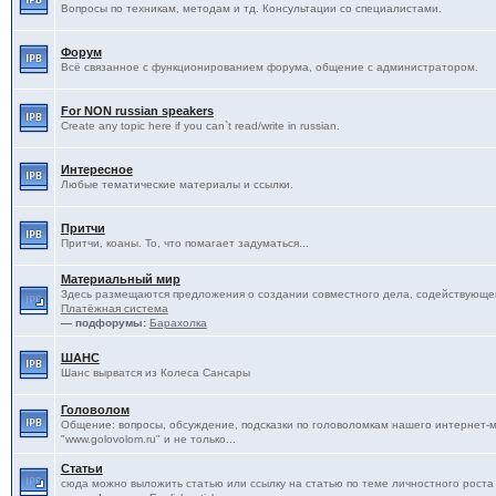
Вопросы по техникам, методам и тд. Консультации со специалистами.
Форум
Всё связанное с функционированием форума, общение с администратором.
For NON russian speakers
Create any topic here if you can`t read/write in russian.
Интересное
Любые тематические материалы и ссылки.
Притчи
Притчи, коаны. То, что помагает задуматься...
Материальный мир
Здесь размещаются предложения о создании совместного дела, содействующег
Платёжная система
— подфорумы:
Барахолка
ШАНС
Шанс вырватся из Колеса Сансары
Головолом
Общение: вопросы, обсуждение, подсказки по головоломкам нашего интернет-
"www.golovolom.ru" и не только...
Статьи
сюда можно выложить статью или ссылку на статью по теме личностного роста