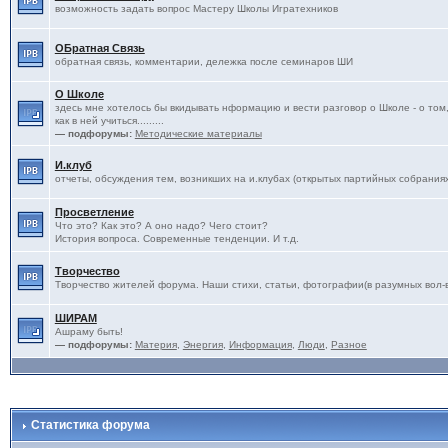
возможность задать вопрос Мастеру Школы Игратехников
ОБратная Связь
обратная связь, комментарии, дележка после семинаров ШИ
О Школе
здесь мне хотелось бы вкидывать нформацию и вести разговор о Школе - о том, 
как в ней учиться.........
— подфорумы:
Методические материалы
И.клуб
отчеты, обсуждения тем, возникших на и.клубах (открытых партийных собрания
Просветление
Что это? Как это? А оно надо? Чего стоит?
История вопроса. Современные тенденции. И т.д.
Творчество
Творчество жителей форума. Наши стихи, статьи, фотографии(в разумных вол-ва
ШИРАМ
Ашраму быть!
— подфорумы:
Материя
,
Энергия
,
Информация
,
Люди
,
Разное
Статистика форума