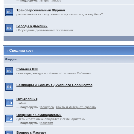
— подфорумы:
English articles
Трансперсональный Журнал
размышления на тему: зачем, кому, каким, когда ему быть?
Беседы о дыхании
Обсуждение дыхательных психотехник
Средний круг
Форум
События ШИ
семинары, конкурсы, объявы о Школьных Событиях
Семинары и События Духовного Сообщества
Объявления
Любые
— подфорумы:
Kонкурсы
,
Сайты и Интернет -проекты
Общение с Семинаристами
Здесь игратехники общаются с семинаристами
— подфорумы:
Kонтакт!
Вопрос к Мастеру