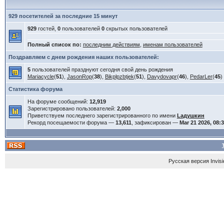
929 посетителей за последние 15 минут
929
гостей,
0
пользователей
0
скрытых пользователей
Полный список по:
последним действиям
,
именам пользователей
Поздравляем с днем рождения наших пользователей:
5
пользователей празднуют сегодня свой день рождения
Mariacycle
(
51
),
JasonRop
(
38
),
Bikplpzbtjek
(
51
),
Davydovapr
(
46
),
PedarLer
(
45
)
Статистика форума
На форуме сообщений:
12,919
Зарегистрировано пользователей:
2,000
Приветствуем последнего зарегистрированного по имени
Lадушкин
Рекорд посещаемости форума —
13,611
, зафиксирован —
Mar 21 2026, 08:
Русская версия
Invis